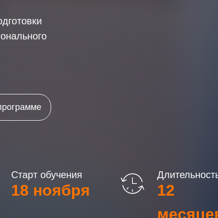
дготовки
ионального
программе
Старт обучения
Длительност
18 ноября
12
месяце