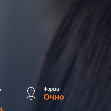
ь
Формат
Очно
в