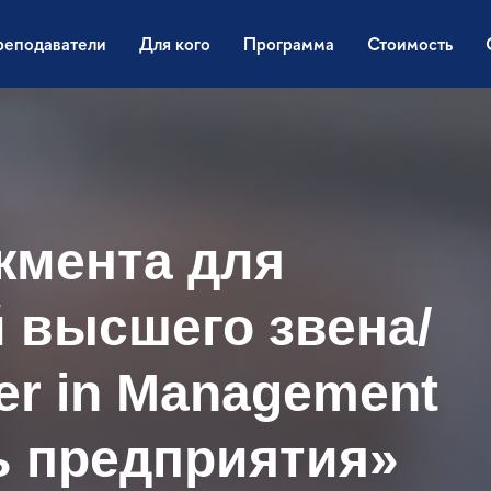
реподаватели
Для кого
Программа
Стоимость
жмента для
 высшего звена/
er in Management
ь предприятия»