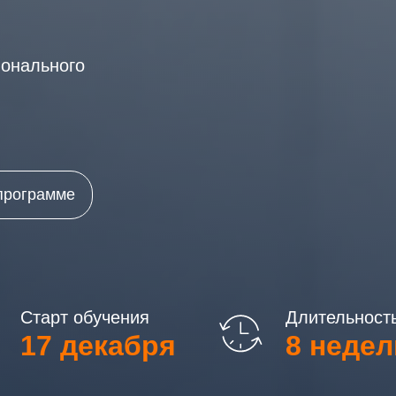
и
ионального
программе
Старт обучения
Длительност
17 декабря
8 недел