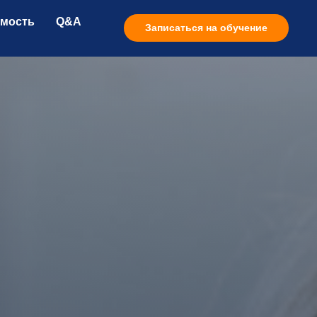
мость
Q&A
Записаться на обучение