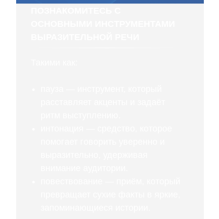
ПОЗНАКОМИТЕСЬ С
ОСНОВНЫМИ ИНСТРУМЕНТАМИ
ВЫРАЗИТЕЛЬНОЙ РЕЧИ
Такими как:
пауза — инструмент, который
расставляет акценты и задаёт
ритм выступлению.
интонация — средство, которое
помогает говорить уверенно и
выразительно, удерживая
внимание аудитории.
повествование — приём, который
превращает сухие факты в яркие,
запоминающиеся истории.